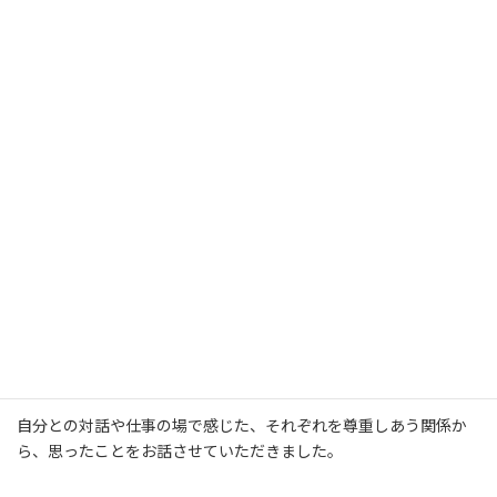
【ねえねえ きいて】トークVol.4「やさ
しい時間」 - YouTube
「ねえねえ きいて」は、誰もがより身近に心
のメンテナンスが行えるように、気さくにお話
をきいてもらえる場です。今回のトーク第四弾
では、「やさしい時間」をテーマに、…
YouTube
相手に寄り添えた時間や、一緒に暮らす犬と接している時間につ
いてお話いただいた井原さんと、
自分との対話や仕事の場で感じた、それぞれを尊重しあう関係か
ら、思ったことをお話させていただきました。