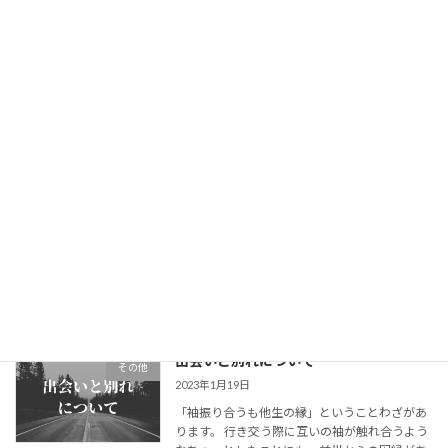
ない光り輝く価値がある」と思っています。 そ
れは […]
続きを読む
信じ込みが変わると人生が変わる
その他
2023年2月8日
こんにちは。聞き手の井原です。 今日は「信じ
込みが変わると人生が変わる」という話をしま
す。 心理学や成功哲学などを学んでいると、 ・
人生は心を映す鏡（鏡の法則）・自分の考えて
いることが現実として引き寄せられる（牽引の
法則 […]
続きを読む
出会いと別れについて
その他
2023年1月19日
「袖振り合うも他生の縁」ということわざがあ
ります。 行き交う際に互いの袖が触れ合うよう