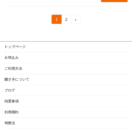
投
1
2
»
固
固
定
定
稿
ペ
ペ
ー
ー
の
ジ
ジ
トップページ
ペ
ー
お申込み
ジ
ご利用方法
送
聞き手について
り
ブログ
同意事項
利用規約
特商法